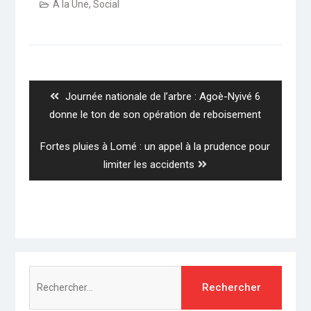
A la Une
,
Social
Navigation
de
l’article
Previous
Journée nationale de l’arbre : Agoè-Nyivé 6
post:
donne le ton de son opération de reboisement
Next
Fortes pluies à Lomé : un appel à la prudence pour
post:
limiter les accidents
Rechercher :