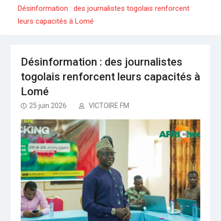
Séminaire gouvernemental : Revue, ajustement
Désinformation : des journalistes togolais renforcent
et accélération
leurs capacités à Lomé
Togo : Le président Faure Gnassingbé dans le
Kpendjal, constate les dégâts des djihadistes
Média: Radio Victoire, désormais sur le bouquet
Canal +
Désinformation : des journalistes
togolais renforcent leurs capacités à
Lomé
25 juin 2026
VICTOIRE FM