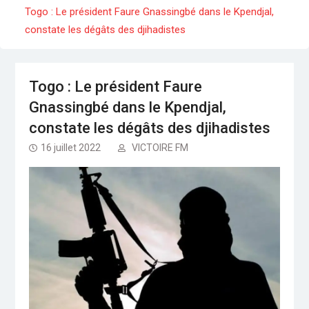
Séminaire gouvernemental : Revue, ajustement
Togo : Le président Faure Gnassingbé dans le Kpendjal,
et accélération
constate les dégâts des djihadistes
Togo : Le président Faure Gnassingbé dans le
Kpendjal, constate les dégâts des djihadistes
Média: Radio Victoire, désormais sur le bouquet
Canal +
Togo : Le président Faure
Gnassingbé dans le Kpendjal,
constate les dégâts des djihadistes
16 juillet 2022
VICTOIRE FM