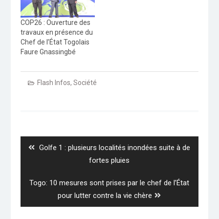
COP26 : Ouverture des
travaux en présence du
Chef de l’État Togolais
Faure Gnassingbé
Flash Infos
,
Société
Navigation
de
l’article
Previous
Golfe 1 : plusieurs localités inondées suite à de
post:
fortes pluies
Next
Togo: 10 mesures sont prises par le chef de l’État
post:
pour lutter contre la vie chère