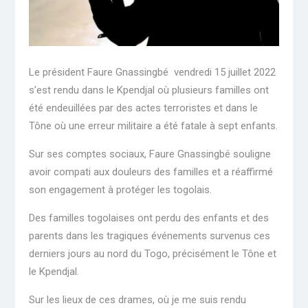
Le président Faure Gnassingbé vendredi 15 juillet 2022
s’est rendu dans le Kpendjal où plusieurs familles ont
été endeuillées par des actes terroristes et dans le
Tône où une erreur militaire a été fatale à sept enfants.
Sur ses comptes sociaux, Faure Gnassingbé souligne
avoir compati aux douleurs des familles et a réaffirmé
son engagement à protéger les togolais.
Des familles togolaises ont perdu des enfants et des
parents dans les tragiques événements survenus ces
derniers jours au nord du Togo, précisément le Tône et
le Kpendjal.
Sur les lieux de ces drames, où je me suis rendu