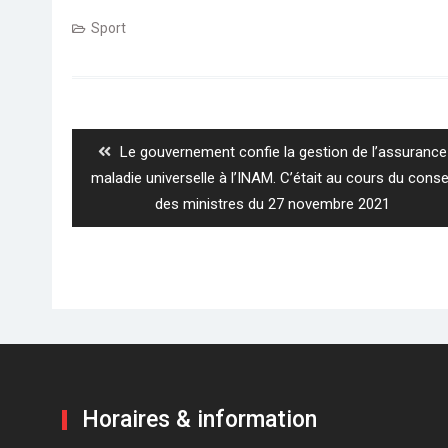
Sport
Navigation
de
l’article
Previous
Le gouvernement confie la gestion de l’assurance
post:
maladie universelle à l’INAM. C’était au cours du conse
des ministres du 27 novembre 2021
Horaires & information