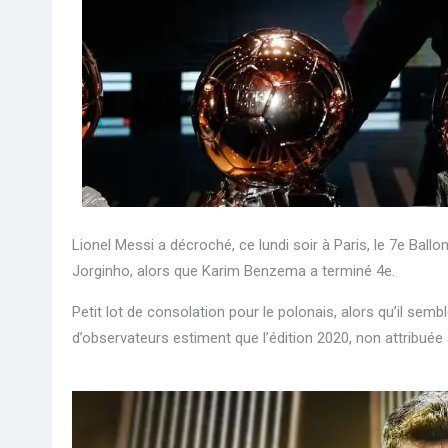
Lionel Messi a décroché, ce lundi soir à Paris, le 7e Ball
Jorginho, alors que Karim Benzema a terminé 4e.
Petit lot de consolation pour le polonais, alors qu’il sem
d’observateurs estiment que l’édition 2020, non attribuée à