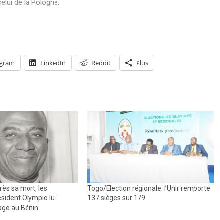
elui de la Pologne.
egram
LinkedIn
Reddit
Plus
rès sa mort, les
Togo/Election régionale: l’Unir remporte
ésident Olympio lui
137 sièges sur 179
ge au Bénin