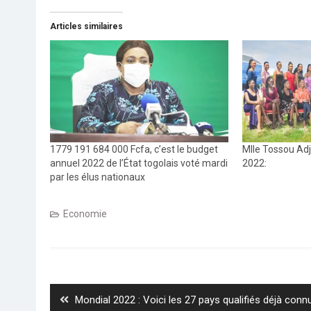
Articles similaires
1779 191 684 000 Fcfa, c’est le budget
Mlle Tossou Adj
annuel 2022 de l’État togolais voté mardi
2022:
par les élus nationaux
Economie
Navigation
de
l’article
Previous
Mondial 2022 : Voici les 27 pays qualifiés déjà conn