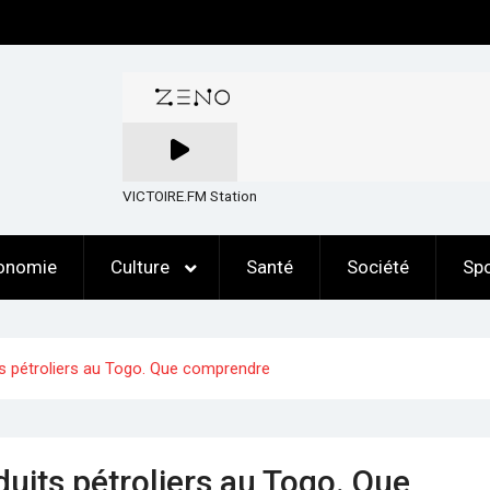
VICTOIRE.FM Station
onomie
Culture
Santé
Société
Spo
ts pétroliers au Togo. Que comprendre
duits pétroliers au Togo. Que