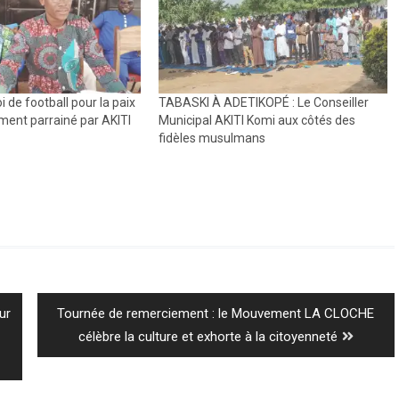
i de football pour la paix
TABASKI À ADETIKOPÉ : Le Conseiller
ment parrainé par AKITI
Municipal AKITI Komi aux côtés des
fidèles musulmans
Next
ur
Tournée de remerciement : le Mouvement LA CLOCHE
post:
célèbre la culture et exhorte à la citoyenneté