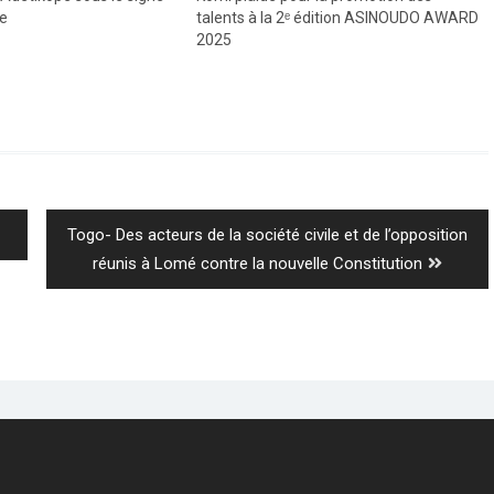
le
talents à la 2ᵉ édition ASINOUDO AWARD
2025
Next
Togo- Des acteurs de la société civile et de l’opposition
post:
réunis à Lomé contre la nouvelle Constitution