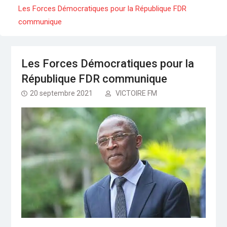
mort de Jacob AHAMA
Les Forces Démocratiques pour la République FDR
Séminaire gouvernemental : Revue, ajustement
communique
et accélération
Togo : Le président Faure Gnassingbé dans le
Kpendjal, constate les dégâts des djihadistes
Les Forces Démocratiques pour la
République FDR communique
20 septembre 2021
VICTOIRE FM