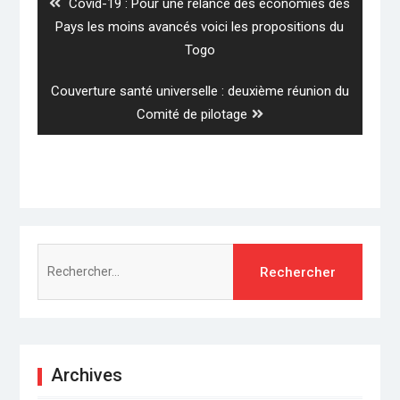
Previous
Covid-19 : Pour une relance des économies des
post:
Pays les moins avancés voici les propositions du
Togo
Next
Couverture santé universelle : deuxième réunion du
post:
Comité de pilotage
Rechercher :
Archives