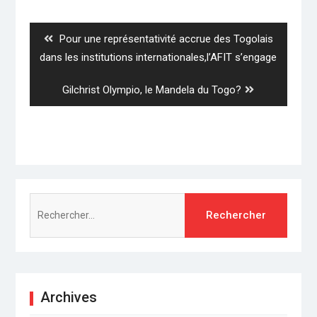
de
l’article
Previous
Pour une représentativité accrue des Togolais
post:
dans les institutions internationales,l’AFIT s’engage
Next
Gilchrist Olympio, le Mandela du Togo?
post:
Rechercher :
Archives