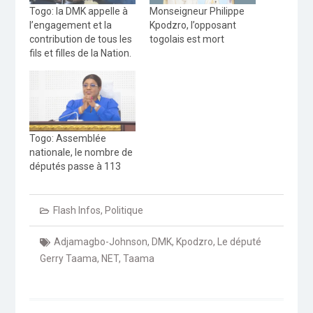
Togo: la DMK appelle à
Monseigneur Philippe
l’engagement et la
Kpodzro, l’opposant
contribution de tous les
togolais est mort
fils et filles de la Nation.
Togo: Assemblée
nationale, le nombre de
députés passe à 113
Flash Infos
,
Politique
Adjamagbo-Johnson
,
DMK
,
Kpodzro
,
Le député
Gerry Taama
,
NET
,
Taama
Navigation