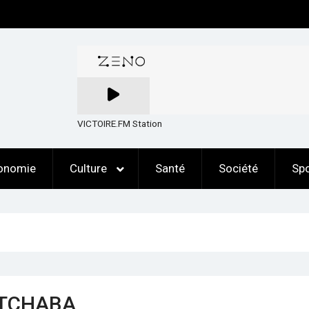
VICTOIRE.FM Station
onomie
Culture
Santé
Société
Spo
ATCHABA