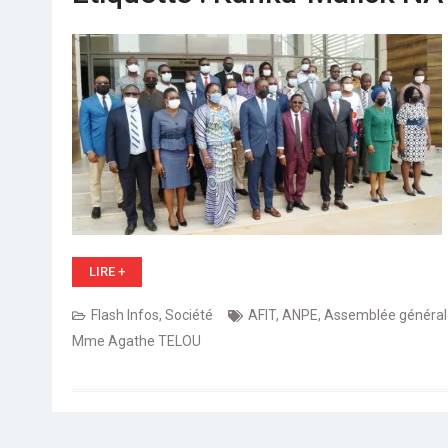
RSF demande à la HAAC de lever les
suspensions disproportionnées et
arbitraires de deux publications.
Togo: Le conseil des ministres adopte le
projet de loi de finances rectificative
exercice 2021
LIRE +
Flash Infos
,
Société
AFIT
,
ANPE
,
Assemblée général
Mme Agathe TELOU