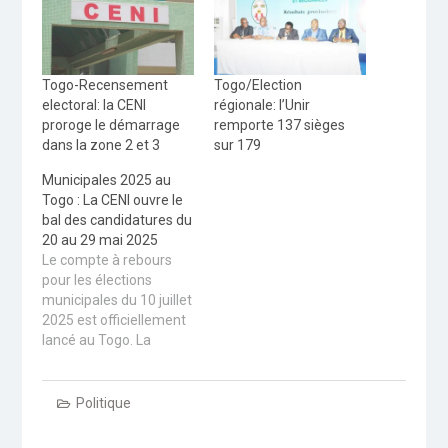
Togo-Recensement
Togo/Election
electoral: la CENI
régionale: l’Unir
proroge le démarrage
remporte 137 sièges
dans la zone 2 et 3
sur 179
Municipales 2025 au
Togo : La CENI ouvre le
bal des candidatures du
20 au 29 mai 2025
Le compte à rebours
pour les élections
municipales du 10 juillet
2025 est officiellement
lancé au Togo. La
Commission Électorale
Nationale Indépendante
(CENI) a annoncé
Politique
l'ouverture prochaine
du dépôt des