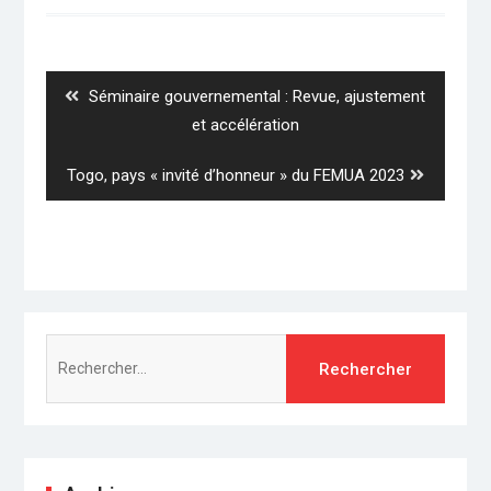
candidatures, invitant
Navigation
les partis politiques,
de
regroupements de
partis et candidats
l’article
Previous
Séminaire gouvernemental : Revue, ajustement
indépendants à se
préparer pour ce scrutin
post:
et accélération
local. C'est par…
Next
Togo, pays « invité d’honneur » du FEMUA 2023
post:
Rechercher :