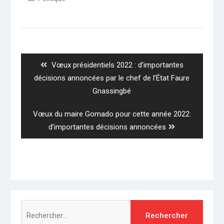
Navigation
de
l’article
Previous
Vœux présidentiels 2022 : d’importantes
post:
décisions annoncées par le chef de l’État Faure
Gnassingbé
Next
Vœux du maire Gomado pour cette année 2022:
post:
d’importantes décisions annoncées
Rechercher :