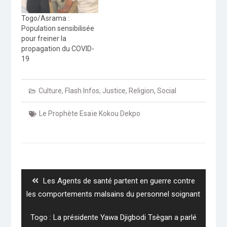
Togo/Asrama :
Population sensibilisée
pour freiner la
propagation du COVID-
19
Culture
,
Flash Infos
,
Justice
,
Religion
,
Social
Le Prophète Esaïe Kokou Dekpo
Navigation
de
l’article
Previous
Les Agents de santé partent en guerre contre
post:
les comportements malsains du personnel soignant
Next
Togo : La présidente Yawa Djigbodi Tsègan a parlé