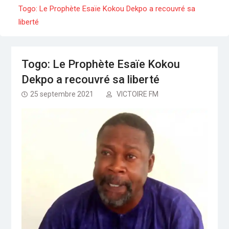
Séminaire gouvernemental : Revue, ajustement
Togo: Le Prophète Esaïe Kokou Dekpo a recouvré sa
et accélération
liberté
Togo : Le président Faure Gnassingbé dans le
Kpendjal, constate les dégâts des djihadistes
Média: Radio Victoire, désormais sur le bouquet
Canal +
Togo: Le Prophète Esaïe Kokou
Dekpo a recouvré sa liberté
25 septembre 2021
VICTOIRE FM