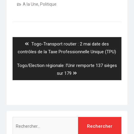
A la Une
,
Politique
Navigation
de
l’article
Previous
Togo-Transport routier : 2 mai date des
post:
contrôles de la Taxe Professionnelle Unique (TPU)
Next
Togo/Election régionale: l’Unir remporte 137 sièges
post:
sur 179
Rechercher :