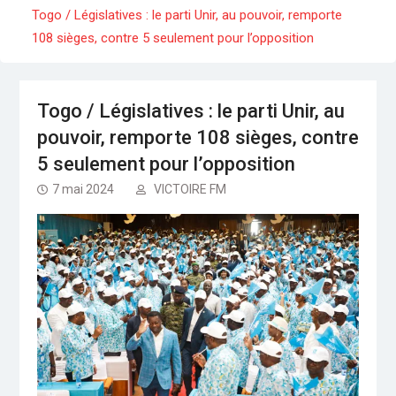
Séminaire gouvernemental : Revue, ajustement
Togo / Législatives : le parti Unir, au pouvoir, remporte
et accélération
108 sièges, contre 5 seulement pour l’opposition
Togo : Le président Faure Gnassingbé dans le
Kpendjal, constate les dégâts des djihadistes
Média: Radio Victoire, désormais sur le bouquet
Canal +
Togo / Législatives : le parti Unir, au
pouvoir, remporte 108 sièges, contre
5 seulement pour l’opposition
7 mai 2024
VICTOIRE FM