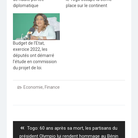
diplomatique
place sur le continent
Budget de l’Etat,
exercice 2022, les
députés ont démarré
l’étude en commission
du projet de loi.
Economie
,
Finance
Navigation
de
l’article
Previous
Togo: 60 ans après sa mort, les partisans du
post:
président Olympio lui rendent hommage au Bénin