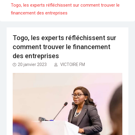
Séminaire gouvernemental : Revue, ajustement
Togo, les experts réfléchissent sur comment trouver le
et accélération
financement des entreprises
Togo : Le président Faure Gnassingbé dans le
Kpendjal, constate les dégâts des djihadistes
Togo, les experts réfléchissent sur
comment trouver le financement
des entreprises
20 janvier 2023
VICTOIRE FM