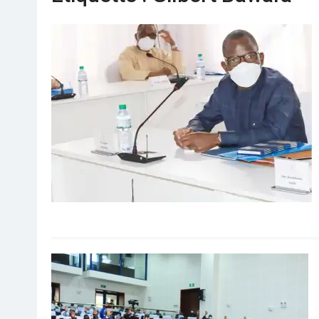
Séminaire gouvernemental : Revue,
ajustement et accélération
Togo : Le président Faure Gnassingbé dans
le Kpendjal, constate les dégâts des
djihadistes