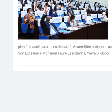
plénière
,
accès aux soins de santé
,
Assemblée nationale
,
as
Son Excellence Monsieur Faure Essozimna
,
Yawa Djigbodi 