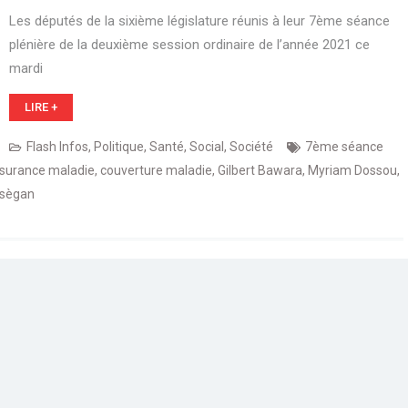
Les députés de la sixième législature réunis à leur 7ème séance
plénière de la deuxième session ordinaire de l’année 2021 ce
mardi
LIRE +
Flash Infos
,
Politique
,
Santé
,
Social
,
Société
7ème séance
surance maladie
,
couverture maladie
,
Gilbert Bawara
,
Myriam Dossou
,
Tsègan