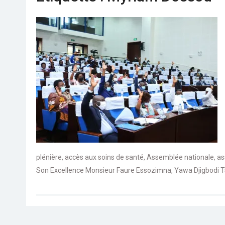
Séminaire gouvernemental : Revue,
ajustement et accélération
Togo : Le président Faure Gnassingbé dans
le Kpendjal, constate les dégâts des
djihadistes
Média: Radio Victoire, désormais sur le
bouquet Canal +
plénière
,
accès aux soins de santé
,
Assemblée nationale
,
as
Son Excellence Monsieur Faure Essozimna
,
Yawa Djigbodi 