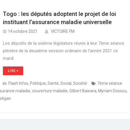
Togo : les députés adoptent le projet de loi
instituant l’assurance maladie universelle
14 octobre 2021
VICTOIRE FM
Les députés de la sixième législature réunis à leur 7ème séance
plénière de la deuxième session ordinaire de l’année 2021 ce
mardi
LIRE +
Flash Infos
,
Politique
,
Santé
,
Social
,
Société
7ème séance
surance maladie
,
couverture maladie
,
Gilbert Bawara
,
Myriam Dossou
,
Tsègan